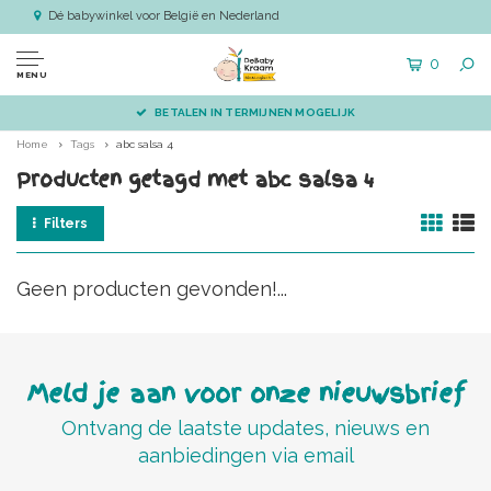
Dé babywinkel voor België en Nederland
0
MENU
BETALEN IN TERMIJNEN MOGELIJK
Home
Tags
abc salsa 4
Producten getagd met abc salsa 4
Filters
Geen producten gevonden!...
Meld je aan voor onze nieuwsbrief
Ontvang de laatste updates, nieuws en
aanbiedingen via email