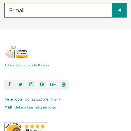
Adres: Raamdijk 3 te Kinrooi
Telefoon
0032492480713 (Henk)
Mail
debabykraam@gmail.com