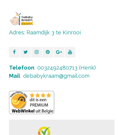
Adres: Raamdijk 3 te Kinrooi
Telefoon
0032492480713 (Henk)
Mail
debabykraam@gmail.com