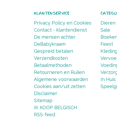
KLANTENSERVICE
CATEGO
Privacy Policy en Cookies
Dieren
Contact - klantendienst
Sale
De mensen achter
Boeke
DeBabykraam
Feest
Gespreid betalen
Kledin
Verzendkosten
Vervoe
Betaalmethoden
Voedin
Retourneren en Ruilen
Verzorg
Algemene voorwaarden
In Huis
Cookies aan/uit zetten
Speelg
Disclaimer
Sitemap
IK KOOP BELGISCH
RSS-feed