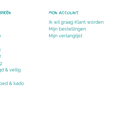
RIEËN
MIJN ACCOUNT
Ik wil graag Klant worden
Mijn bestellingen
n
Mijn verlanglijst
g
r
g
d & veilig
oed & kado