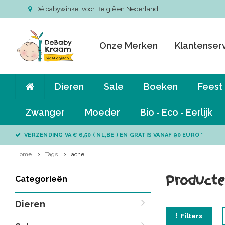
Dé babywinkel voor België en Nederland
Onze Merken
Klantenser
Dieren
Sale
Boeken
Feest
Zwanger
Moeder
Bio - Eco - Eerlijk
VERZENDING VA € 6,50 ( NL,BE ) EN GRATIS VANAF 90 EURO *
Home
Tags
acne
Producte
Categorieën
Dieren
Filters