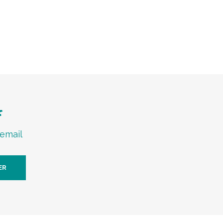
f
 email
ER