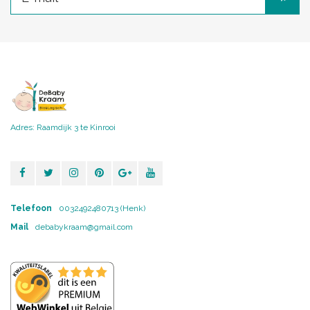
Adres: Raamdijk 3 te Kinrooi
Telefoon
0032492480713 (Henk)
Mail
debabykraam@gmail.com