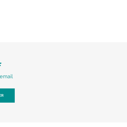
f
 email
ER