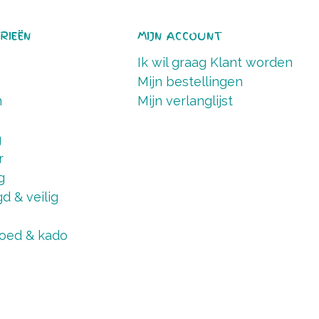
RIEËN
MIJN ACCOUNT
Ik wil graag Klant worden
Mijn bestellingen
n
Mijn verlanglijst
g
r
g
d & veilig
oed & kado