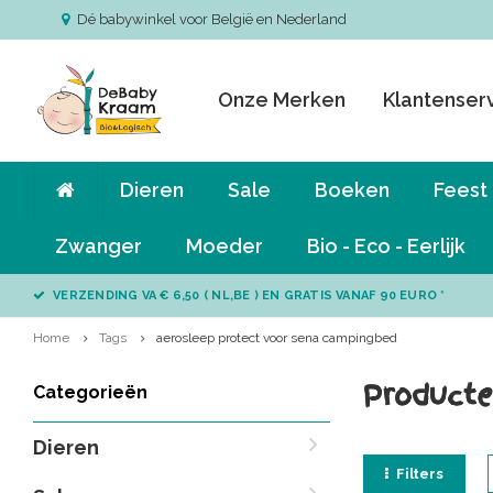
Dé babywinkel voor België en Nederland
Onze Merken
Klantenser
Dieren
Sale
Boeken
Feest
Zwanger
Moeder
Bio - Eco - Eerlijk
VERZENDING VA € 6,50 ( NL,BE ) EN GRATIS VANAF 90 EURO *
Home
Tags
aerosleep protect voor sena campingbed
Producte
Categorieën
Dieren
Filters