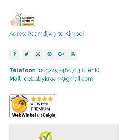
Adres: Raamdijk 3 te Kinrooi
Telefoon
0032492480713 (Henk)
Mail
debabykraam@gmail.com