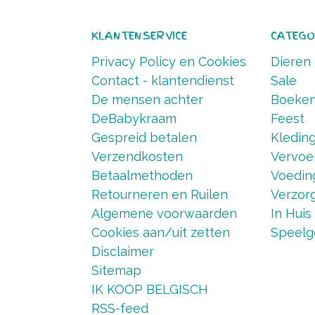
KLANTENSERVICE
CATEGO
Privacy Policy en Cookies
Dieren
Contact - klantendienst
Sale
De mensen achter
Boeke
DeBabykraam
Feest
Gespreid betalen
Kledin
Verzendkosten
Vervoe
Betaalmethoden
Voedin
Retourneren en Ruilen
Verzorg
Algemene voorwaarden
In Huis
Cookies aan/uit zetten
Speelg
Disclaimer
Sitemap
IK KOOP BELGISCH
RSS-feed