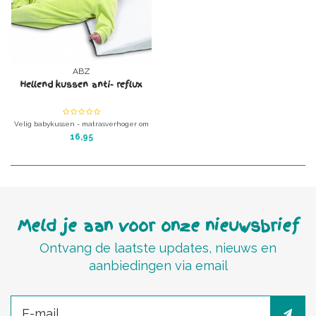
ABZ
Hellend kussen anti- reflux
Velig babykussen - matrasverhoger om
je baby iets schuin te leggen om
16,95
zodoende oa reflux tegen te gaan
Meld je aan voor onze nieuwsbrief
Ontvang de laatste updates, nieuws en
aanbiedingen via email