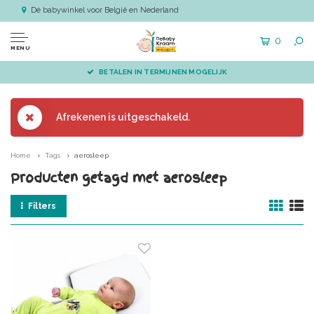
Dé babywinkel voor België en Nederland
0
MENU
BETALEN IN TERMIJNEN MOGELIJK
Afrekenen is uitgeschakeld.
Home
Tags
aerosleep
Producten getagd met aerosleep
Filters