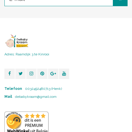
Adres: Raamdijk 3 te Kinrooi
Telefoon
0032492480713 (Henk)
Mail
debabykraam@gmail.com