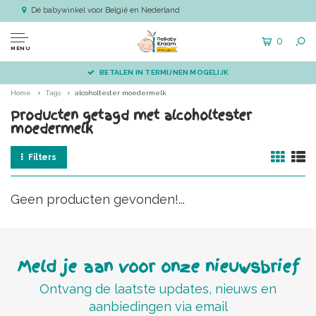
Dé babywinkel voor België en Nederland
0
MENU
BETALEN IN TERMIJNEN MOGELIJK
Home
Tags
alcoholtester moedermelk
Producten getagd met alcoholtester
moedermelk
Filters
Geen producten gevonden!...
Meld je aan voor onze nieuwsbrief
Ontvang de laatste updates, nieuws en
aanbiedingen via email