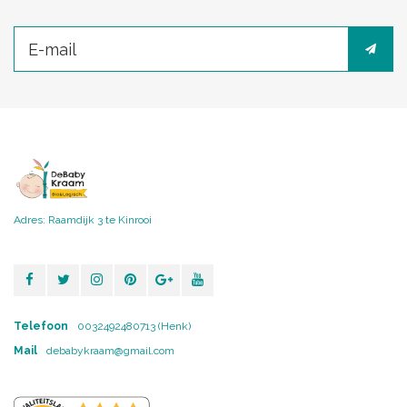
Adres: Raamdijk 3 te Kinrooi
Telefoon
0032492480713 (Henk)
Mail
debabykraam@gmail.com