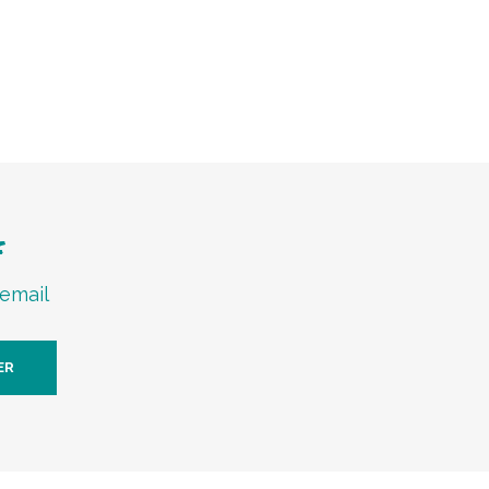
f
 email
ER