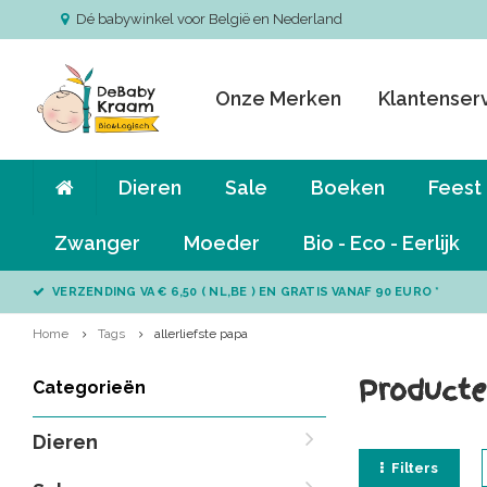
Dé babywinkel voor België en Nederland
Onze Merken
Klantenser
Dieren
Sale
Boeken
Feest
Zwanger
Moeder
Bio - Eco - Eerlijk
VERZENDING VA € 6,50 ( NL,BE ) EN GRATIS VANAF 90 EURO *
Home
Tags
allerliefste papa
Producte
Categorieën
Dieren
Filters