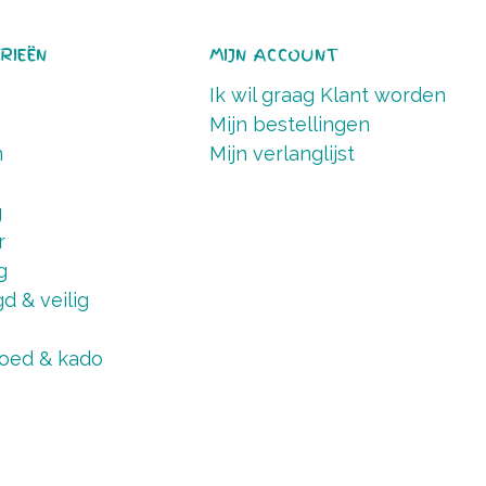
RIEËN
MIJN ACCOUNT
Ik wil graag Klant worden
Mijn bestellingen
n
Mijn verlanglijst
g
r
g
d & veilig
oed & kado