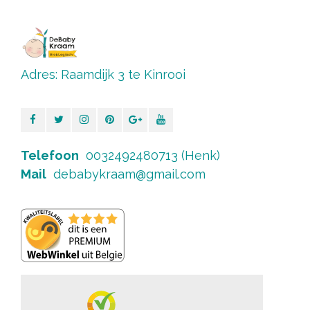
Adres: Raamdijk 3 te Kinrooi
Telefoon
0032492480713 (Henk)
Mail
debabykraam@gmail.com