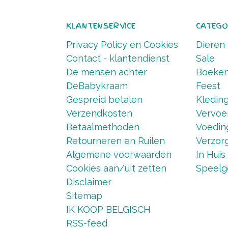
KLANTENSERVICE
CATEGO
Privacy Policy en Cookies
Dieren
Contact - klantendienst
Sale
De mensen achter
Boeke
DeBabykraam
Feest
Gespreid betalen
Kledin
Verzendkosten
Vervoe
Betaalmethoden
Voedin
Retourneren en Ruilen
Verzorg
Algemene voorwaarden
In Huis
Cookies aan/uit zetten
Speelg
Disclaimer
Sitemap
IK KOOP BELGISCH
RSS-feed