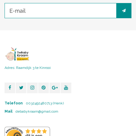
Adres: Raamdijk 3 te Kinrooi
Telefoon
0032492480713 (Henk)
Mail
debabykraam@gmail.com