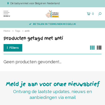
Dé babywinkel voor België en Nederland
0
MENU
BETALEN IN TERMIJNEN MOGELIJK
Home
Tags
anti
Producten getagd met anti
Filters
Geen producten gevonden!...
Meld je aan voor onze nieuwsbrief
Ontvang de laatste updates, nieuws en
aanbiedingen via email