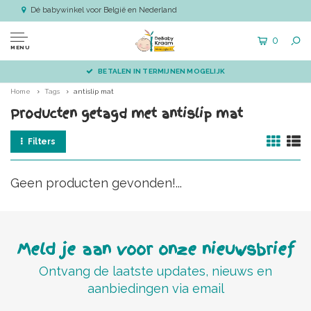
Dé babywinkel voor België en Nederland
0
MENU
BETALEN IN TERMIJNEN MOGELIJK
Home
Tags
antislip mat
Producten getagd met antislip mat
Filters
Geen producten gevonden!...
Meld je aan voor onze nieuwsbrief
Ontvang de laatste updates, nieuws en
aanbiedingen via email