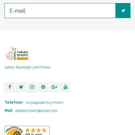
Adres: Raamdijk 3 te Kinrooi
Telefoon
0032492480713 (Henk)
Mail
debabykraam@gmail.com