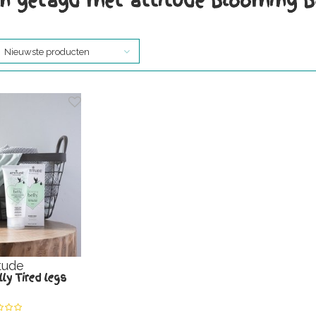
n getagd met attitude blooming b
Nieuwste producten
tude
ly Tired legs