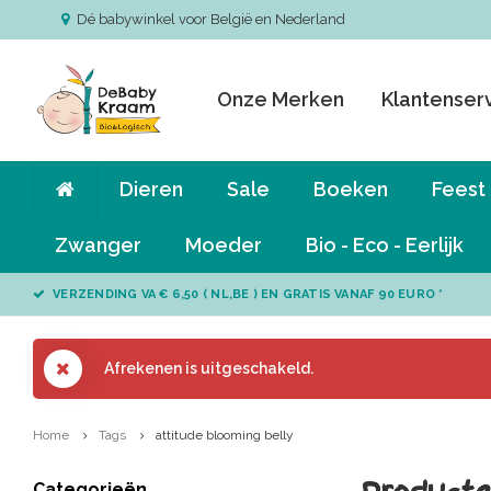
Dé babywinkel voor België en Nederland
Onze Merken
Klantenser
Dieren
Sale
Boeken
Feest
Zwanger
Moeder
Bio - Eco - Eerlijk
VERZENDING VA € 6,50 ( NL,BE ) EN GRATIS VANAF 90 EURO *
Afrekenen is uitgeschakeld.
Home
Tags
attitude blooming belly
Categorieën