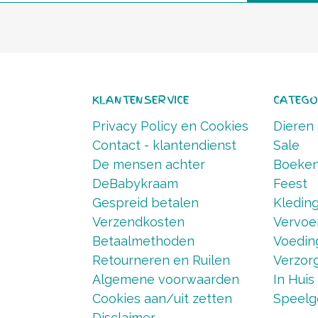
KLANTENSERVICE
CATEGO
Privacy Policy en Cookies
Dieren
Contact - klantendienst
Sale
De mensen achter
Boeke
DeBabykraam
Feest
Gespreid betalen
Kledin
Verzendkosten
Vervoe
Betaalmethoden
Voedin
Retourneren en Ruilen
Verzorg
Algemene voorwaarden
In Huis
Cookies aan/uit zetten
Speelg
Disclaimer