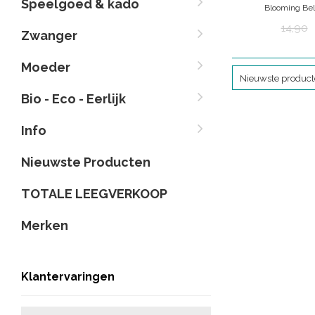
Speelgoed & kado
Blooming Bel
Voorkom zwangers
14,90
Zwanger
deze heerlijke body
ATTITUDE Blooming
duurzame veiligheid
Moeder
Nieuwste produc
gemaakt met ingr
zorg
Bio - Eco - Eerlijk
Info
Nieuwste Producten
TOTALE LEEGVERKOOP
Merken
Klantervaringen