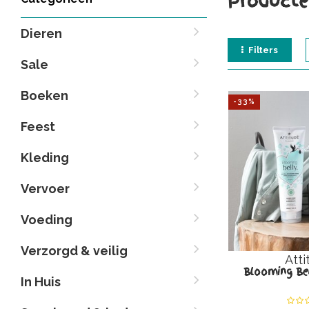
Producte
Dieren
Filters
Sale
Boeken
-33%
Feest
Kleding
Vervoer
Voeding
Verzorgd & veilig
Atti
Blooming Bel
In Huis