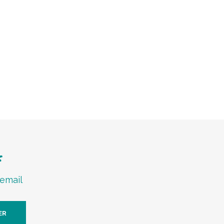
f
 email
ER