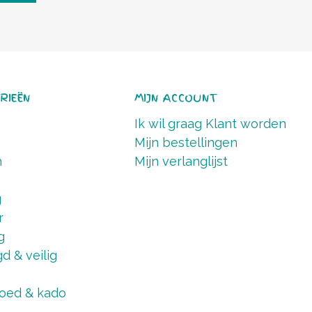
RIEËN
MIJN ACCOUNT
Ik wil graag Klant worden
Mijn bestellingen
n
Mijn verlanglijst
g
r
g
d & veilig
oed & kado