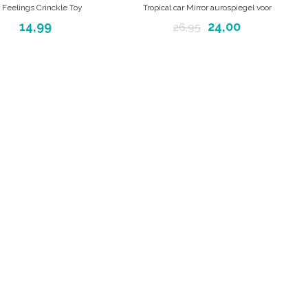
Feelings Crinckle Toy
Tropical car Mirror aurospiegel voor
kinderen.
14,99
24,00
26,95
Houdt uw baby in de gaten met de
achteruitkijkspiegel van Taftoys.