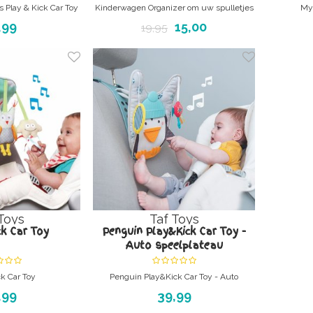
 Play & Kick Car Toy
Kinderwagen Organizer om uw spulletjes
My 
laycenter
overzichtelijk bij je te hebben
,99
15,00
19,95
Toys
Taf Toys
ck Car Toy
Penguin Play&Kick Car Toy -
Auto speelplateau
ck Car Toy
Penguin Play&Kick Car Toy - Auto
n de auto met muziek
speelplateau
,99
39,99
In-car playcenter