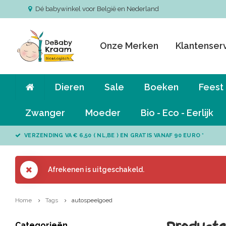
Dé babywinkel voor België en Nederland
Onze Merken
Klantenser
Dieren
Sale
Boeken
Feest
Zwanger
Moeder
Bio - Eco - Eerlijk
VERZENDING VA € 6,50 ( NL,BE ) EN GRATIS VANAF 90 EURO *
Afrekenen is uitgeschakeld.
Home
Tags
autospeelgoed
Categorieën