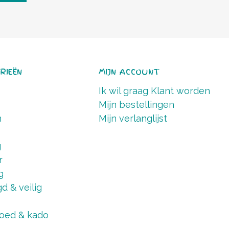
RIEËN
MIJN ACCOUNT
Ik wil graag Klant worden
Mijn bestellingen
n
Mijn verlanglijst
g
r
g
d & veilig
oed & kado