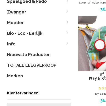
Speelgoed & kado
Savannah Adventures
In-car p
36
Zwanger
Moeder
Bio - Eco - Eerlijk
Info
Nieuwste Producten
TOTALE LEEGVERKOOP
Taf 
Merken
Play & Ki
Klantervaringen
Play & Ki
Speelplateau voor i
36