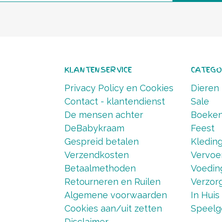
KLANTENSERVICE
CATEGO
Privacy Policy en Cookies
Dieren
Contact - klantendienst
Sale
De mensen achter
Boeke
DeBabykraam
Feest
Gespreid betalen
Kledin
Verzendkosten
Vervoe
Betaalmethoden
Voedin
Retourneren en Ruilen
Verzorg
Algemene voorwaarden
In Huis
Cookies aan/uit zetten
Speelg
Disclaimer