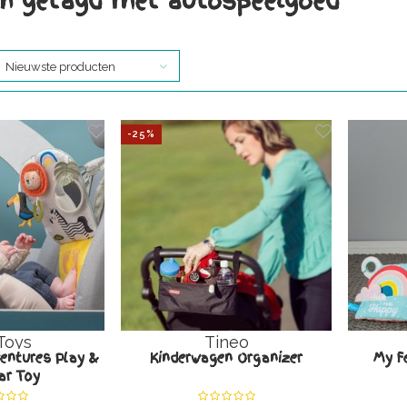
n getagd met autospeelgoed
Nieuwste producten
-25%
Toys
Tineo
ntures Play &
Kinderwagen Organizer
My Fe
ar Toy