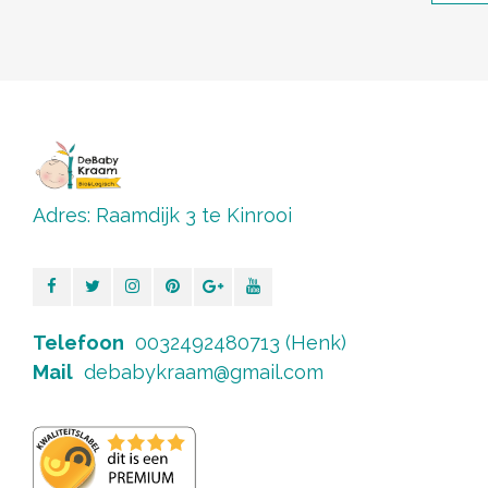
Adres: Raamdijk 3 te Kinrooi
Telefoon
0032492480713 (Henk)
Mail
debabykraam@gmail.com