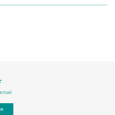
f
 email
ER