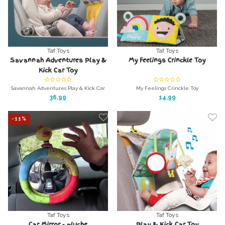
Taf Toys
Taf Toys
Savannah Adventures Play &
My Feelings Crinckle Toy
Kick Car Toy
Savannah Adventures Play & Kick Car
My Feelings Crinckle Toy
Toy
36,99
14,99
In-car playcenter
-11%
Taf Toys
Taf Toys
Car Mirror - pluche
Play & Kick Car Toy