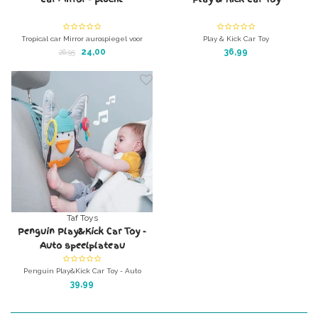
Tropical car Mirror aurospiegel voor
Play & Kick Car Toy
kinderen.
Speelplateau voor in de auto met
24,00
36,99
26,95
Houdt uw baby in de gaten met de
muziek
achteruitkijkspiegel van Taftoys.
Taf Toys
Penguin Play&Kick Car Toy -
Auto speelplateau
Penguin Play&Kick Car Toy - Auto
speelplateau
39,99
In-car playcenter