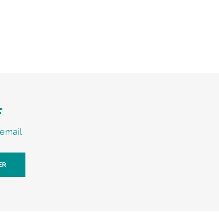
f
 email
ER