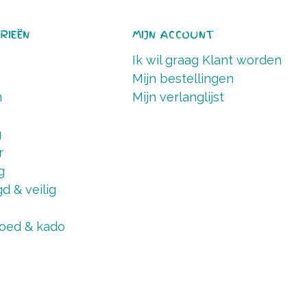
RIEËN
MIJN ACCOUNT
Ik wil graag Klant worden
Mijn bestellingen
n
Mijn verlanglijst
g
r
g
d & veilig
oed & kado