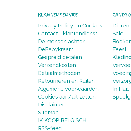
KLANTENSERVICE
CATEGO
Privacy Policy en Cookies
Dieren
Contact - klantendienst
Sale
De mensen achter
Boeke
DeBabykraam
Feest
Gespreid betalen
Kledin
Verzendkosten
Vervoe
Betaalmethoden
Voedin
Retourneren en Ruilen
Verzorg
Algemene voorwaarden
In Huis
Cookies aan/uit zetten
Speelg
Disclaimer
Sitemap
IK KOOP BELGISCH
RSS-feed