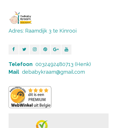
Adres: Raamdijk 3 te Kinrooi
Telefoon
0032492480713 (Henk)
Mail
debabykraam@gmail.com