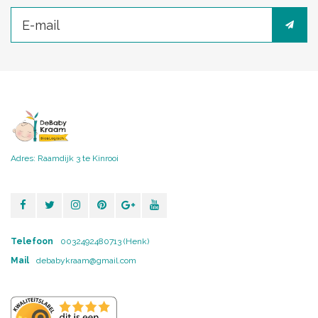
Adres: Raamdijk 3 te Kinrooi
Telefoon
0032492480713 (Henk)
Mail
debabykraam@gmail.com