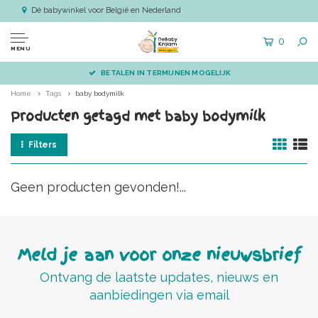
Dé babywinkel voor België en Nederland
0
MENU
BETALEN IN TERMIJNEN MOGELIJK
Home
Tags
baby bodymilk
Producten getagd met baby bodymilk
Filters
Geen producten gevonden!...
Meld je aan voor onze nieuwsbrief
Ontvang de laatste updates, nieuws en
aanbiedingen via email