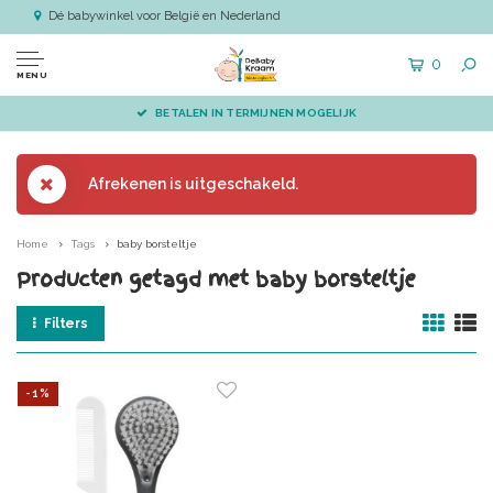
Dé babywinkel voor België en Nederland
0
MENU
BETALEN IN TERMIJNEN MOGELIJK
Afrekenen is uitgeschakeld.
Home
Tags
baby borsteltje
Producten getagd met baby borsteltje
Filters
-1%