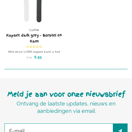
Luma
Kapset dark grey - Borstel en
Kam
Met deze LUMA kapset kunt u het
kapsel van uw wondertje prachtig om
6,95
6,99
model brengen
Meld je aan voor onze nieuwsbrief
Ontvang de laatste updates, nieuws en
aanbiedingen via email