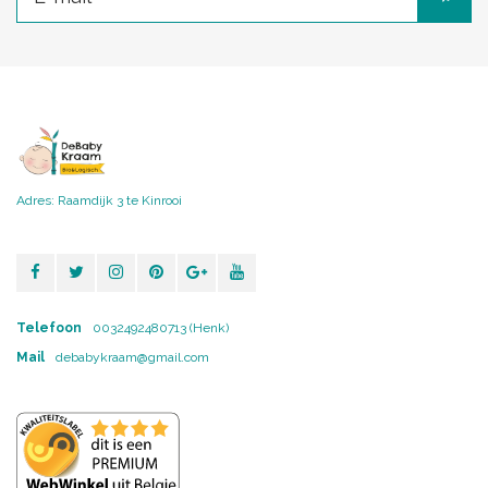
Adres: Raamdijk 3 te Kinrooi
Telefoon
0032492480713 (Henk)
Mail
debabykraam@gmail.com