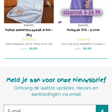
BeMiNi
BeMiNi
Yahoo zomerslaapzak 0-9m -
Huispak Firil - 6-24m
Sky
Zomerslaapzak uit de Yahoo serie van
Heel erg leuk badstoffen huispak /
Babyboum
slaapzak voor peuters tot ongeveer 3
10,00
20,00
43,85
49,60
jaar
Meld je aan voor onze nieuwsbrief
Ontvang de laatste updates, nieuws en
aanbiedingen via email