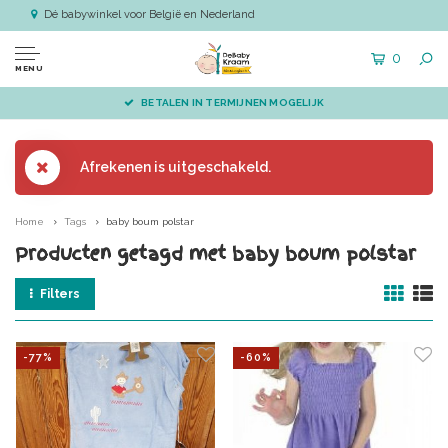
Dé babywinkel voor België en Nederland
0
MENU
BETALEN IN TERMIJNEN MOGELIJK
Afrekenen is uitgeschakeld.
Home
Tags
baby boum polstar
Producten getagd met baby boum polstar
Filters
-77%
-60%