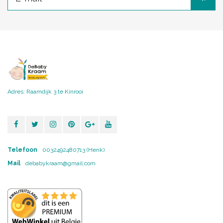
Adres: Raamdijk 3 te Kinrooi
Telefoon
0032492480713 (Henk)
Mail
debabykraam@gmail.com