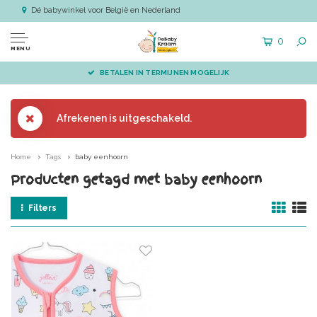
Dé babywinkel voor België en Nederland
0
MENU
BETALEN IN TERMIJNEN MOGELIJK
Afrekenen is uitgeschakeld.
Home
Tags
baby eenhoorn
Producten getagd met baby eenhoorn
Filters