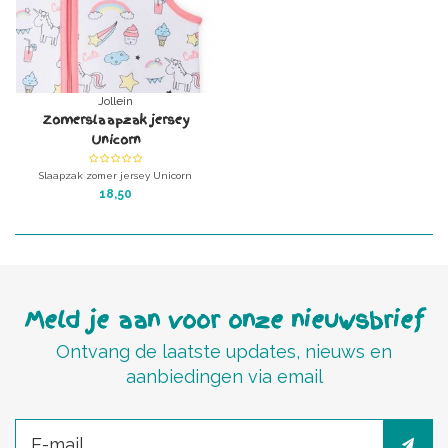
Jollein
Zomerslaapzak jersey
Unicorn
Slaapzak zomer jersey Unicorn
Kleur: wit met roze eenhoorns.
18,50
in 3 maten
Meld je aan voor onze nieuwsbrief
Ontvang de laatste updates, nieuws en
aanbiedingen via email