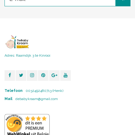
Adres: Raamdijk 3 te Kinrooi
Telefoon
0032492480713 (Henk)
Mail
debabykraam@gmail.com