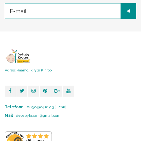
Adres: Raamdijk 3 te Kinrooi
Telefoon
0032492480713 (Henk)
Mail
debabykraam@gmail.com