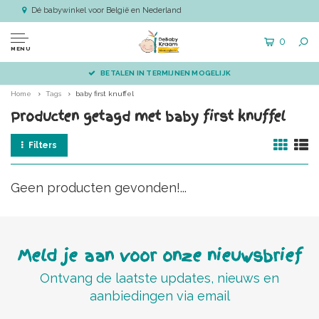
Dé babywinkel voor België en Nederland
0
MENU
BETALEN IN TERMIJNEN MOGELIJK
Home
Tags
baby first knuffel
Producten getagd met baby first knuffel
Filters
Geen producten gevonden!...
Meld je aan voor onze nieuwsbrief
Ontvang de laatste updates, nieuws en
aanbiedingen via email