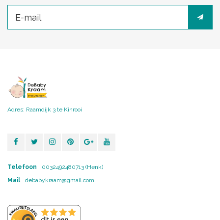
Adres: Raamdijk 3 te Kinrooi
Telefoon
0032492480713 (Henk)
Mail
debabykraam@gmail.com