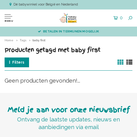
Dé babywinkel voor België en Nederland
0
MENU
BETALEN IN TERMIJNEN MOGELIJK
Home
Tags
baby first
Producten getagd met baby first
Filters
Geen producten gevonden!...
Meld je aan voor onze nieuwsbrief
Ontvang de laatste updates, nieuws en
aanbiedingen via email