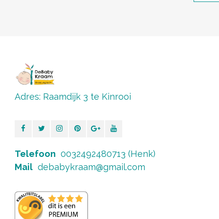
Adres: Raamdijk 3 te Kinrooi
Telefoon
0032492480713 (Henk)
Mail
debabykraam@gmail.com