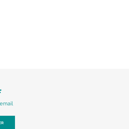
f
 email
ER