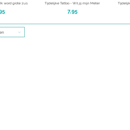
- Ik word grote zus
Tijdelijke Tattoo - Wil jij mijn Meter
Tijdelij
vertellen dat je weer
worden? Peettante vragen
wo
95
7,95
e verwacht
Unieke manier om je zus of vriendin of
Unieke mani
wie dan ook te vragen om peettante te
vragen
worden
ten