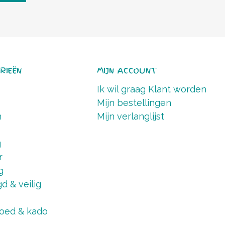
RIEËN
MIJN ACCOUNT
Ik wil graag Klant worden
Mijn bestellingen
n
Mijn verlanglijst
g
r
g
d & veilig
oed & kado