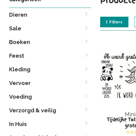
Producte
Dieren
Filters
Sale
Boeken
Feest
Kleding
Vervoer
Voeding
Verzorgd & veilig
Min
Tijdelijke Ta
In Huis
grot