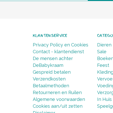
KLANTENSERVICE
CATEGO
Privacy Policy en Cookies
Dieren
Contact - klantendienst
Sale
De mensen achter
Boeke
DeBabykraam
Feest
Gespreid betalen
Kledin
Verzendkosten
Vervoe
Betaalmethoden
Voedin
Retourneren en Ruilen
Verzorg
Algemene voorwaarden
In Huis
Cookies aan/uit zetten
Speelg
Disclaimer