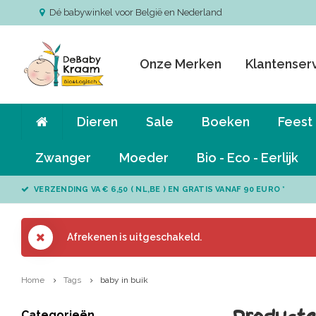
Dé babywinkel voor België en Nederland
Onze Merken
Klantenser
Dieren
Sale
Boeken
Feest
Zwanger
Moeder
Bio - Eco - Eerlijk
VERZENDING VA € 6,50 ( NL,BE ) EN GRATIS VANAF 90 EURO *
Afrekenen is uitgeschakeld.
Home
Tags
baby in buik
Categorieën