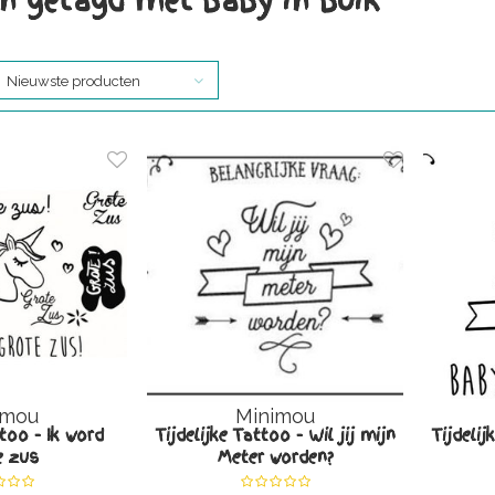
n getagd met baby in buik
Nieuwste producten
imou
Minimou
ttoo - Ik word
Tijdelijke Tattoo - Wil jij mijn
Tijdelij
e zus
Meter worden?