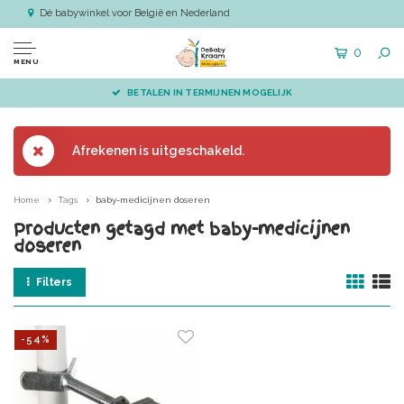
Dé babywinkel voor België en Nederland
0
MENU
BETALEN IN TERMIJNEN MOGELIJK
Afrekenen is uitgeschakeld.
Home
Tags
baby-medicijnen doseren
Producten getagd met baby-medicijnen
doseren
Filters
-54%