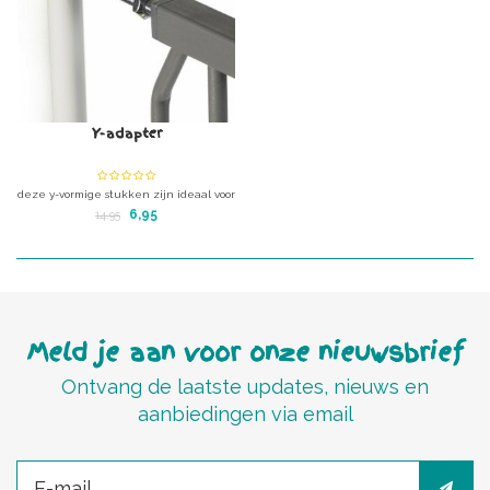
Y-adapter
deze y-vormige stukken zijn ideaal voor
als u een \'open\' trapgat heeft.
6,95
14,95
te klemmen aan de trapleuning of een
zuil bijvoorbeeld.
Meld je aan voor onze nieuwsbrief
Ontvang de laatste updates, nieuws en
aanbiedingen via email