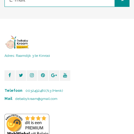
Adres: Raamdijk 3 te Kinrooi
Telefoon
0032492480713 (Henk)
Mail
debabykraam@gmail.com