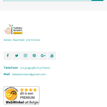
Adres: Raamdijk 3 te Kinrooi
Telefoon
0032492480713 (Henk)
Mail
debabykraam@gmail.com