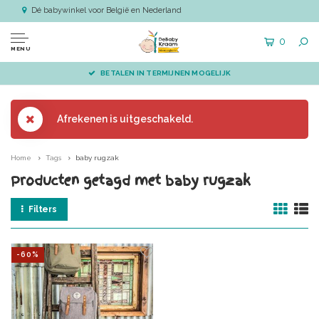
Dé babywinkel voor België en Nederland
0
MENU
BETALEN IN TERMIJNEN MOGELIJK
Afrekenen is uitgeschakeld.
Home
Tags
baby rugzak
Producten getagd met baby rugzak
Filters
-60%