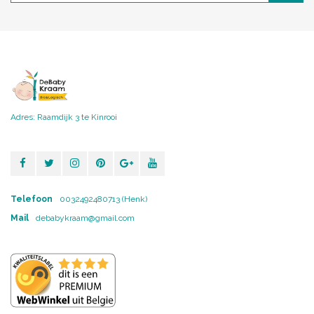
Adres: Raamdijk 3 te Kinrooi
Telefoon
0032492480713 (Henk)
Mail
debabykraam@gmail.com