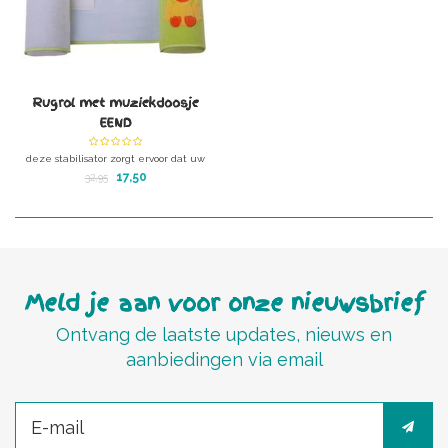
Rugrol met muziekdoosje
EEND
deze stabilisator zorgt ervoor dat uw
babytje veilig op zijn ruggetje of zij
17,50
32,95
slaapt zonder om te rollen
Verstelbare afstand en wasbaar
In de zijkant van de rugrol zit een
muziekdoosje!
Super aanbieding!
Meld je aan voor onze nieuwsbrief
Ontvang de laatste updates, nieuws en
aanbiedingen via email