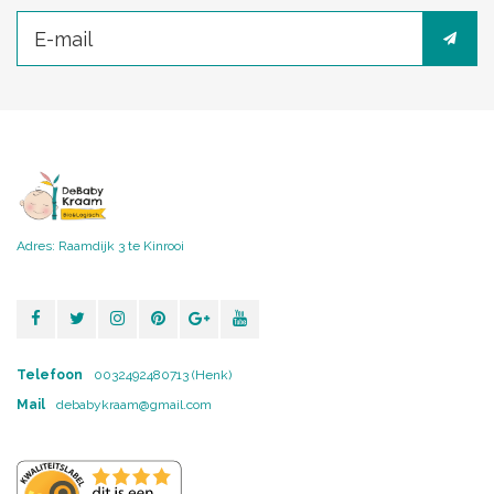
Adres: Raamdijk 3 te Kinrooi
Telefoon
0032492480713 (Henk)
Mail
debabykraam@gmail.com