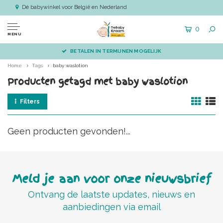
Dé babywinkel voor België en Nederland
0
MENU
BETALEN IN TERMIJNEN MOGELIJK
Home
Tags
baby waslotion
Producten getagd met baby waslotion
Filters
Geen producten gevonden!...
Meld je aan voor onze nieuwsbrief
Ontvang de laatste updates, nieuws en
aanbiedingen via email