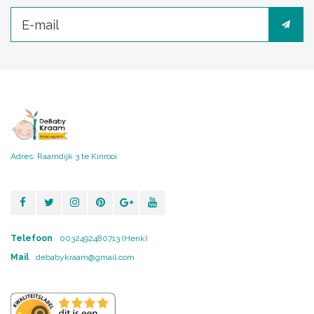
Adres: Raamdijk 3 te Kinrooi
Telefoon
0032492480713 (Henk)
Mail
debabykraam@gmail.com