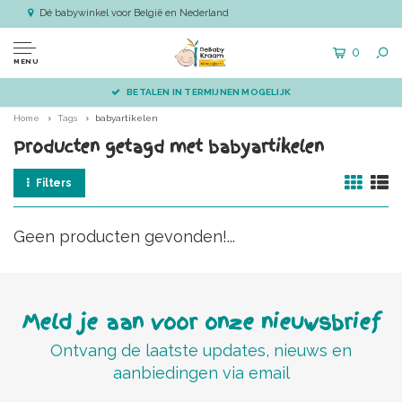
Dé babywinkel voor België en Nederland
0
MENU
BETALEN IN TERMIJNEN MOGELIJK
Home
Tags
babyartikelen
Producten getagd met babyartikelen
Filters
Geen producten gevonden!...
Meld je aan voor onze nieuwsbrief
Ontvang de laatste updates, nieuws en
aanbiedingen via email