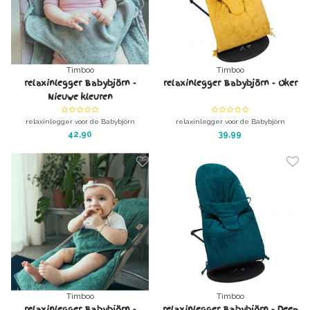
Timboo
Timboo
relaxinlegger Babybjörn -
relaxinlegger Babybjörn - Oker
Nieuwe kleuren
relaxinlegger voor de Babybjörn
relaxinlegger voor de Babybjörn
wipstoel, gemaakt van de geweldige
wipstoel, gemaakt van de geweldige
42,90
39,99
bamboe baby-badstof van Timboo.
bamboe baby-badstof van Timboo.
Kleur: Diverse kleuren
Kleur: Oker
Timboo
Timboo
relaxinlegger Babybjörn -
relaxinlegger Babybjörn - Deep