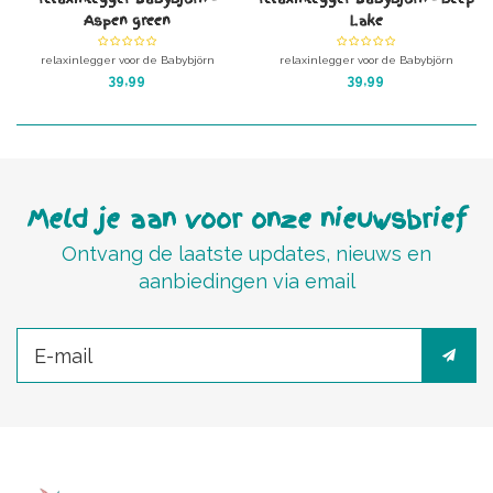
Aspen green
Lake
relaxinlegger voor de Babybjörn
relaxinlegger voor de Babybjörn
wipstoel, gemaakt van de geweldige
wipstoel, gemaakt van de geweldige
39,99
39,99
bamboe baby-badstof van Timboo.
bamboe baby-badstof van Timboo.
Kleur: Aspen green
Kleur: Deep lake
Meld je aan voor onze nieuwsbrief
Ontvang de laatste updates, nieuws en
aanbiedingen via email