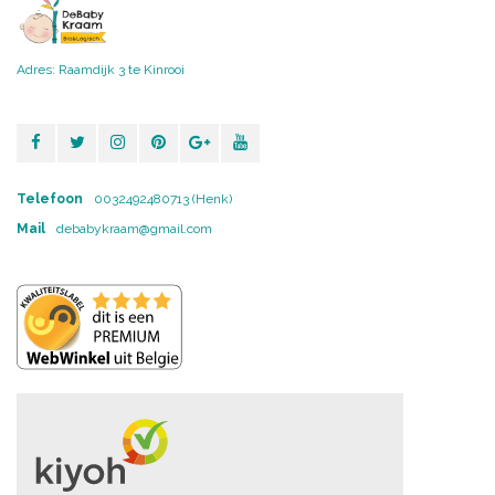
Adres: Raamdijk 3 te Kinrooi
Telefoon
0032492480713 (Henk)
Mail
debabykraam@gmail.com