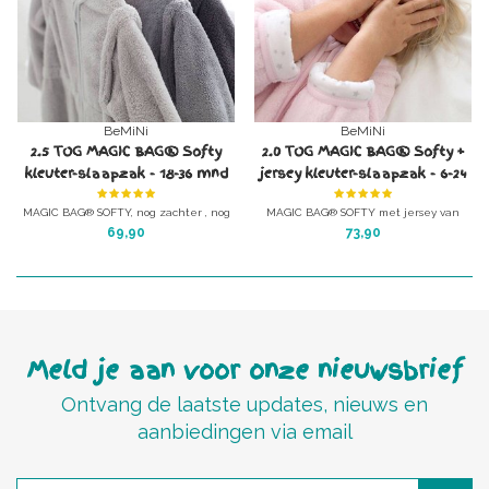
BeMiNi
BeMiNi
2.5 TOG MAGIC BAG® Softy
2.0 TOG MAGIC BAG® Softy +
kleuter-slaapzak - 18-36 mnd
jersey kleuter-slaapzak - 6-24
met benen
mnd met benen
MAGIC BAG® SOFTY, nog zachter , nog
MAGIC BAG® SOFTY met jersey van
warmer !
binnen, nog zachter dan zacht!
69,90
73,90
Als slaapzak of huispak.
Als slaapzak of huispak.
En heerlijk warm! (2.5 TOG)
En heerlijk warm! (2 TOG)
Kleur: Grizou (grijs)
Kleur: Christal soft pink
Meld je aan voor onze nieuwsbrief
Ontvang de laatste updates, nieuws en
aanbiedingen via email