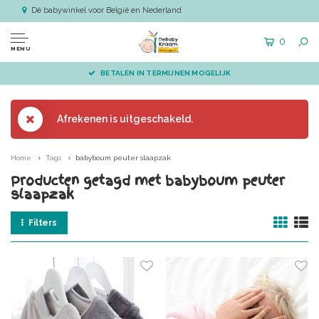
Dé babywinkel voor België en Nederland
0
MENU
BETALEN IN TERMIJNEN MOGELIJK
Afrekenen is uitgeschakeld.
Home
Tags
babyboum peuter slaapzak
Producten getagd met babyboum peuter
slaapzak
Filters