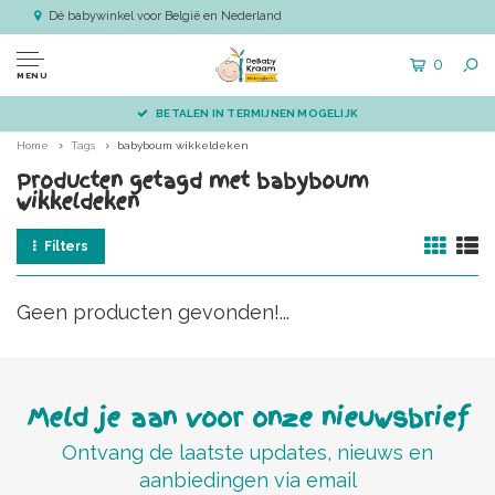
Dé babywinkel voor België en Nederland
0
MENU
BETALEN IN TERMIJNEN MOGELIJK
Home
Tags
babyboum wikkeldeken
Producten getagd met babyboum
wikkeldeken
Filters
Geen producten gevonden!...
Meld je aan voor onze nieuwsbrief
Ontvang de laatste updates, nieuws en
aanbiedingen via email