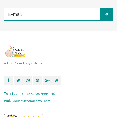
Adres: Raamdijk 3 te Kinrooi
Telefoon
0032492480713 (Henk)
Mail
debabykraam@gmail.com