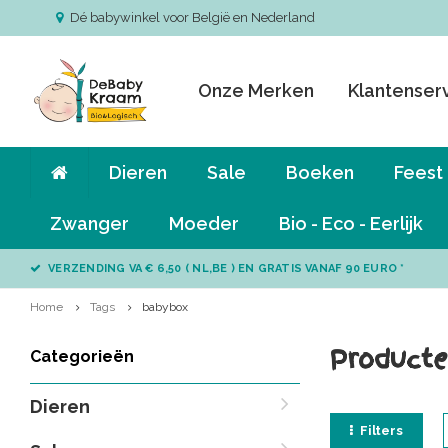
Dé babywinkel voor België en Nederland
Onze Merken
Klantenser
Dieren
Sale
Boeken
Feest
Zwanger
Moeder
Bio - Eco - Eerlijk
VERZENDING VA € 6,50 ( NL,BE ) EN GRATIS VANAF 90 EURO *
Home
Tags
babybox
Producte
Categorieën
Dieren
Filters