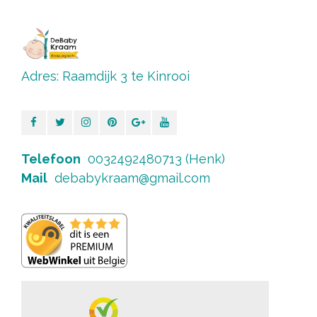
Adres: Raamdijk 3 te Kinrooi
Telefoon
0032492480713 (Henk)
Mail
debabykraam@gmail.com