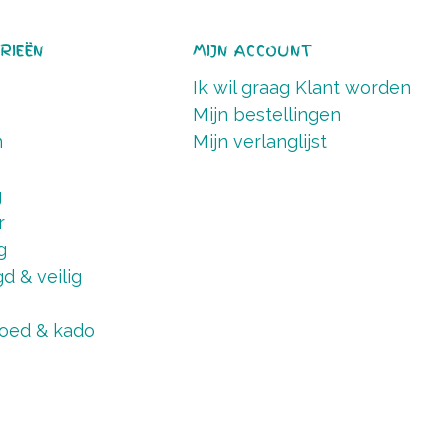
RIEËN
MIJN ACCOUNT
Ik wil graag Klant worden
Mijn bestellingen
n
Mijn verlanglijst
g
r
g
d & veilig
oed & kado