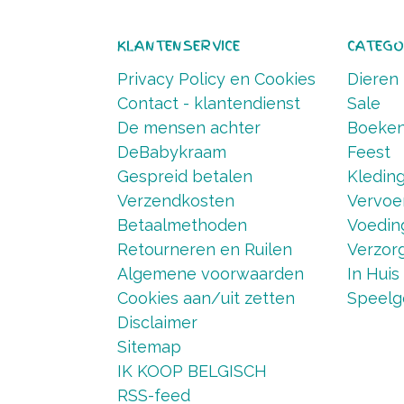
KLANTENSERVICE
CATEGO
Privacy Policy en Cookies
Dieren
Contact - klantendienst
Sale
De mensen achter
Boeke
DeBabykraam
Feest
Gespreid betalen
Kledin
Verzendkosten
Vervoe
Betaalmethoden
Voedin
Retourneren en Ruilen
Verzorg
Algemene voorwaarden
In Huis
Cookies aan/uit zetten
Speelg
Disclaimer
Sitemap
IK KOOP BELGISCH
RSS-feed