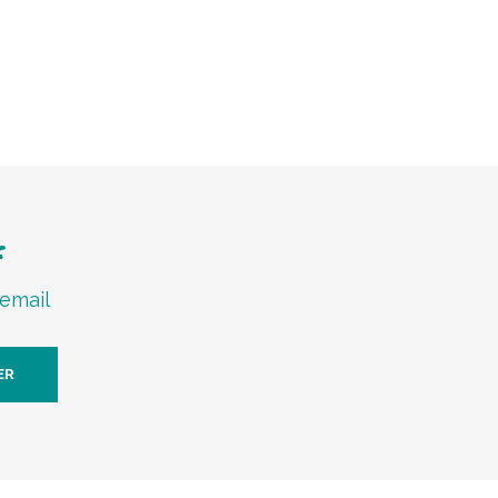
f
 email
ER