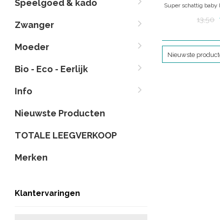
Speelgoed & kado
Super schattig baby 
kwaliteit. Bio
13,50
Zwanger
Leverbaar in 
Moeder
Nieuwste produc
Bio - Eco - Eerlijk
Info
Nieuwste Producten
TOTALE LEEGVERKOOP
Merken
Klantervaringen