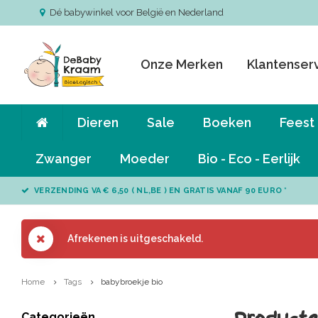
Dé babywinkel voor België en Nederland
Onze Merken
Klantenser
Dieren
Sale
Boeken
Feest
Zwanger
Moeder
Bio - Eco - Eerlijk
VERZENDING VA € 6,50 ( NL,BE ) EN GRATIS VANAF 90 EURO *
Afrekenen is uitgeschakeld.
Home
Tags
babybroekje bio
Categorieën