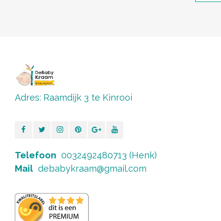
Adres: Raamdijk 3 te Kinrooi
Telefoon
0032492480713 (Henk)
Mail
debabykraam@gmail.com