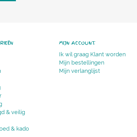
RIEËN
MIJN ACCOUNT
Ik wil graag Klant worden
Mijn bestellingen
n
Mijn verlanglijst
g
r
g
d & veilig
oed & kado