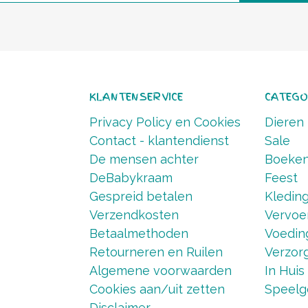
KLANTENSERVICE
CATEGO
Privacy Policy en Cookies
Dieren
Contact - klantendienst
Sale
De mensen achter
Boeke
DeBabykraam
Feest
Gespreid betalen
Kledin
Verzendkosten
Vervoe
Betaalmethoden
Voedin
Retourneren en Ruilen
Verzorg
Algemene voorwaarden
In Huis
Cookies aan/uit zetten
Speelg
Disclaimer