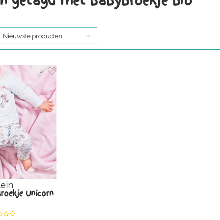
n getagd met babybroekje bio
Nieuwste producten
lein
roekje Unicorn