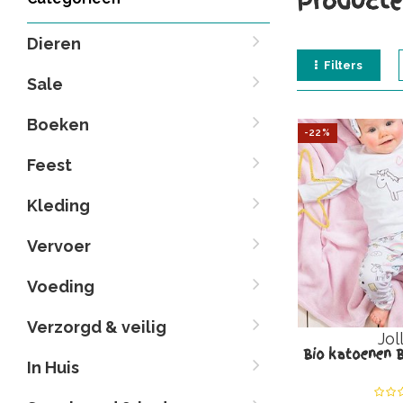
Producte
Dieren
Filters
Sale
Boeken
-22%
Feest
Kleding
Vervoer
Voeding
Verzorgd & veilig
Jol
Bio katoenen B
In Huis