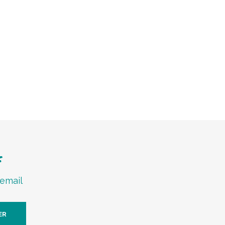
f
 email
ER