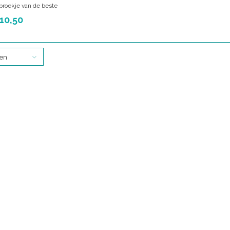
broekje van de beste
logisch katoen!
10,50
diverse maten.
ten