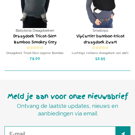
Babylonia Draagdoeken
Smallvips
Draagdoek Tricot-Slen
VipCarrier bamboe-tricot
Bamboo Smokey Grey
draagdoek Zwart
Draagdoek Tricot-Slen organic Bamboo
Luchtige rekbare draagdoek van 100%
Smokey Grey
natuurlijke bamboe-tricot.
79,00
52,95
560 cm.
Multifuncionele babydraagdoek van
bamboe. merk: babylonia.
Meld je aan voor onze nieuwsbrief
Ontvang de laatste updates, nieuws en
aanbiedingen via email