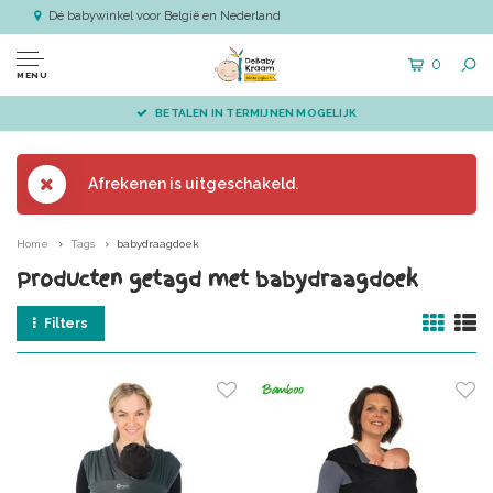
Dé babywinkel voor België en Nederland
0
MENU
BETALEN IN TERMIJNEN MOGELIJK
Afrekenen is uitgeschakeld.
Home
Tags
babydraagdoek
Producten getagd met babydraagdoek
Filters