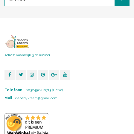
Adres: Raamdijk 3 te Kinrooi
Telefoon
0032492480713 (Henk)
Mail
debabykraam@gmail.com