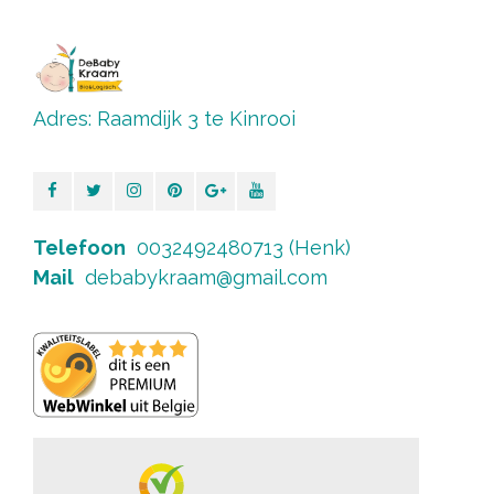
Adres: Raamdijk 3 te Kinrooi
Telefoon
0032492480713 (Henk)
Mail
debabykraam@gmail.com