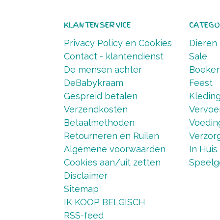
KLANTENSERVICE
CATEGO
Privacy Policy en Cookies
Dieren
Contact - klantendienst
Sale
De mensen achter
Boeke
DeBabykraam
Feest
Gespreid betalen
Kledin
Verzendkosten
Vervoe
Betaalmethoden
Voedin
Retourneren en Ruilen
Verzorg
Algemene voorwaarden
In Huis
Cookies aan/uit zetten
Speelg
Disclaimer
Sitemap
IK KOOP BELGISCH
RSS-feed