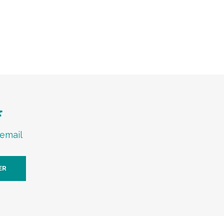
f
 email
ER