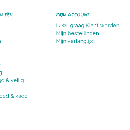
RIEËN
MIJN ACCOUNT
Ik wil graag Klant worden
Mijn bestellingen
n
Mijn verlanglijst
g
r
g
d & veilig
oed & kado