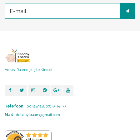
Adres: Raamdijk 3 te Kinrooi
Telefoon
0032492480713 (Henk)
Mail
debabykraam@gmail.com