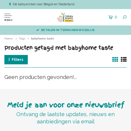
Dé babywinkel voor België en Nederland
0
MENU
BETALEN IN TERMIJNEN MOGELIJK
Home
Tags
babyhome taste
Producten getagd met babyhome taste
Filters
Geen producten gevonden!...
Meld je aan voor onze nieuwsbrief
Ontvang de laatste updates, nieuws en
aanbiedingen via email