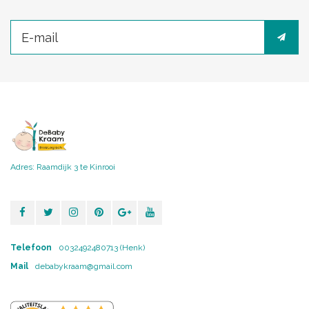
Adres: Raamdijk 3 te Kinrooi
Telefoon
0032492480713 (Henk)
Mail
debabykraam@gmail.com