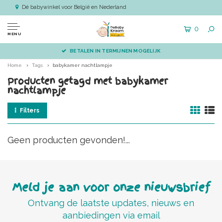
Dé babywinkel voor België en Nederland
0
MENU
BETALEN IN TERMIJNEN MOGELIJK
Home
Tags
babykamer nachtlampje
Producten getagd met babykamer
nachtlampje
Filters
Geen producten gevonden!...
Meld je aan voor onze nieuwsbrief
Ontvang de laatste updates, nieuws en
aanbiedingen via email