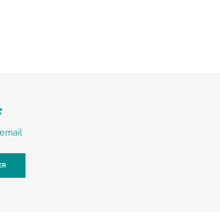
f
 email
ER