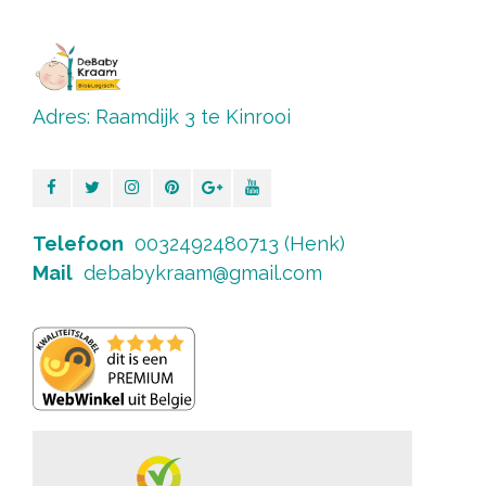
Adres: Raamdijk 3 te Kinrooi
Telefoon
0032492480713 (Henk)
Mail
debabykraam@gmail.com