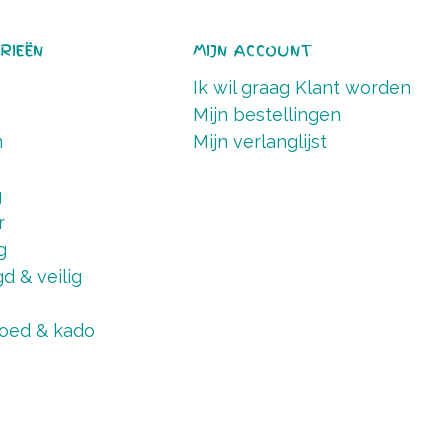
RIEËN
MIJN ACCOUNT
Ik wil graag Klant worden
Mijn bestellingen
n
Mijn verlanglijst
g
r
g
d & veilig
oed & kado