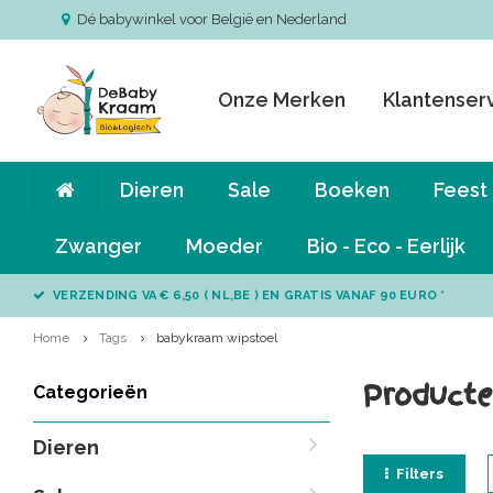
Dé babywinkel voor België en Nederland
Onze Merken
Klantenser
Dieren
Sale
Boeken
Feest
Zwanger
Moeder
Bio - Eco - Eerlijk
VERZENDING VA € 6,50 ( NL,BE ) EN GRATIS VANAF 90 EURO *
Home
Tags
babykraam wipstoel
Producte
Categorieën
Dieren
Filters