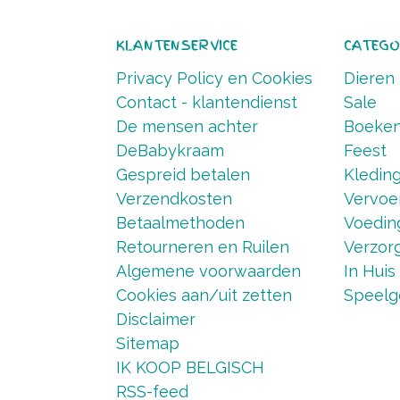
KLANTENSERVICE
CATEGO
Privacy Policy en Cookies
Dieren
Contact - klantendienst
Sale
De mensen achter
Boeke
DeBabykraam
Feest
Gespreid betalen
Kledin
Verzendkosten
Vervoe
Betaalmethoden
Voedin
Retourneren en Ruilen
Verzorg
Algemene voorwaarden
In Huis
Cookies aan/uit zetten
Speelg
Disclaimer
Sitemap
IK KOOP BELGISCH
RSS-feed