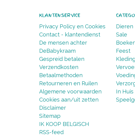
KLANTENSERVICE
CATEGO
Privacy Policy en Cookies
Dieren
Contact - klantendienst
Sale
De mensen achter
Boeke
DeBabykraam
Feest
Gespreid betalen
Kledin
Verzendkosten
Vervoe
Betaalmethoden
Voedin
Retourneren en Ruilen
Verzorg
Algemene voorwaarden
In Huis
Cookies aan/uit zetten
Speelg
Disclaimer
Sitemap
IK KOOP BELGISCH
RSS-feed