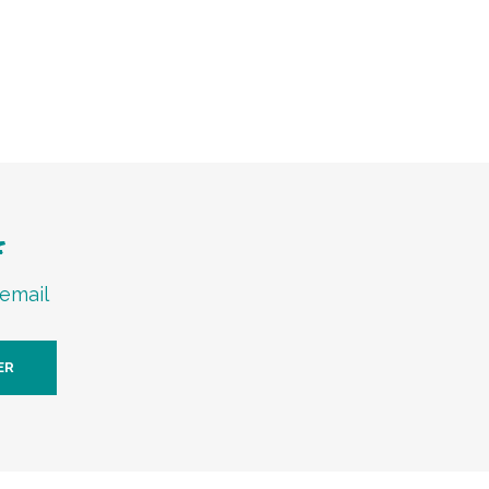
f
 email
ER