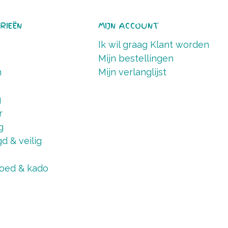
RIEËN
MIJN ACCOUNT
Ik wil graag Klant worden
Mijn bestellingen
n
Mijn verlanglijst
g
r
g
d & veilig
oed & kado