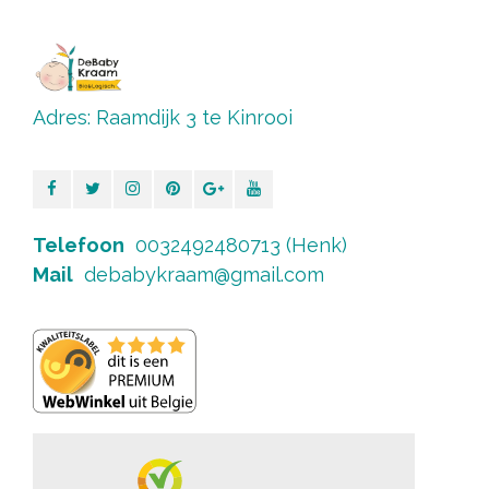
Adres: Raamdijk 3 te Kinrooi
Telefoon
0032492480713 (Henk)
Mail
debabykraam@gmail.com