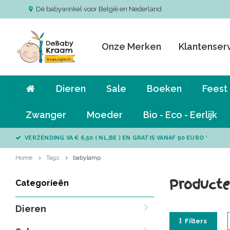
Dé babywinkel voor België en Nederland
Onze Merken
Klantenser
Dieren
Sale
Boeken
Feest
Zwanger
Moeder
Bio - Eco - Eerlijk
VERZENDING VA € 6,50 ( NL,BE ) EN GRATIS VANAF 90 EURO *
Home
Tags
babylamp
Product
Categorieën
Dieren
Filters