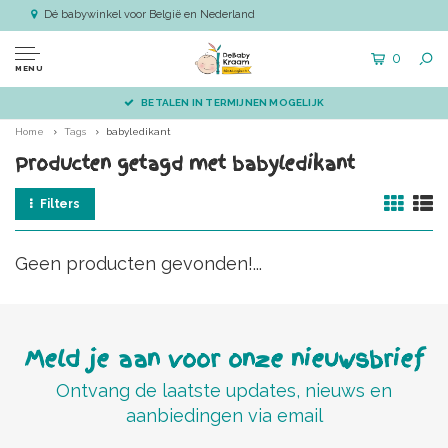
Dé babywinkel voor België en Nederland
0
MENU
BETALEN IN TERMIJNEN MOGELIJK
Home
Tags
babyledikant
Producten getagd met babyledikant
Filters
Geen producten gevonden!...
Meld je aan voor onze nieuwsbrief
Ontvang de laatste updates, nieuws en
aanbiedingen via email