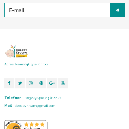
Adres: Raamdijk 3 te Kinrooi
Telefoon
0032492480713 (Henk)
Mail
debabykraam@gmail.com