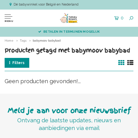
Dé babywinkel voor België en Nederland
0
MENU
BETALEN IN TERMIJNEN MOGELIJK
Home
Tags
babymoov babybad
Producten getagd met babymoov babybad
Filters
Geen producten gevonden!...
Meld je aan voor onze nieuwsbrief
Ontvang de laatste updates, nieuws en
aanbiedingen via email