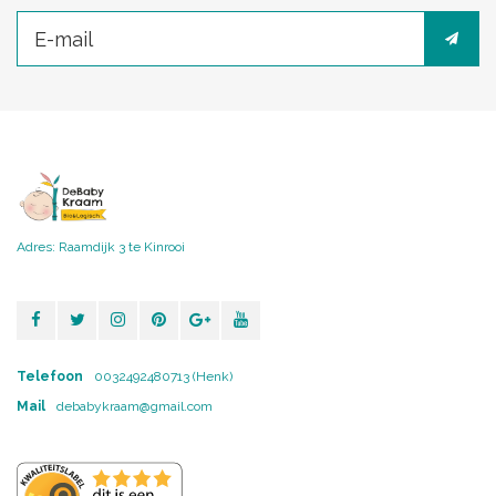
Adres: Raamdijk 3 te Kinrooi
Telefoon
0032492480713 (Henk)
Mail
debabykraam@gmail.com