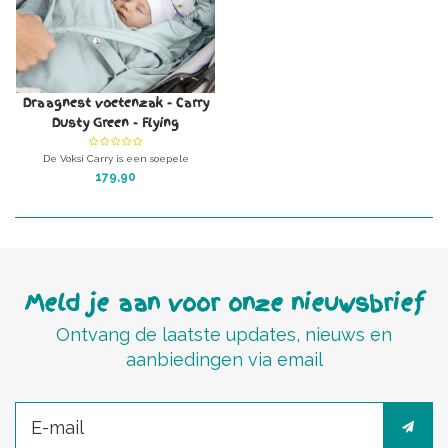
Draagnest voetenzak - Carry
Dusty Green - Flying
De Voksi Carry is een soepele
draagmand met geïntegreerde
179,90
draagplank.
Meld je aan voor onze nieuwsbrief
Ontvang de laatste updates, nieuws en
aanbiedingen via email