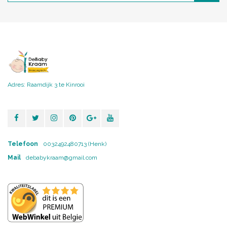
Adres: Raamdijk 3 te Kinrooi
Telefoon
0032492480713 (Henk)
Mail
debabykraam@gmail.com