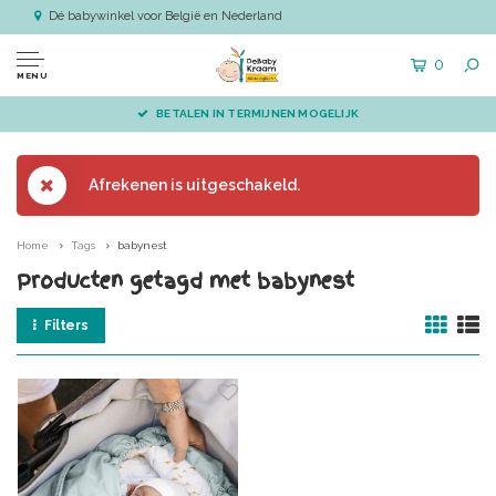
Dé babywinkel voor België en Nederland
0
MENU
BETALEN IN TERMIJNEN MOGELIJK
Afrekenen is uitgeschakeld.
Home
Tags
babynest
Producten getagd met babynest
Filters