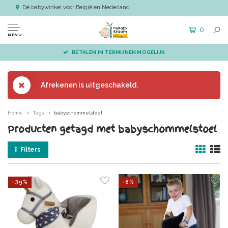
Dé babywinkel voor België en Nederland
0
MENU
BETALEN IN TERMIJNEN MOGELIJK
Afrekenen is uitgeschakeld.
Home
Tags
babyschommelstoel
Producten getagd met babyschommelstoel
Filters
-39%
-8%