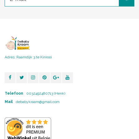
Adres: Raamdijk 3 te Kinrooi
Telefoon
0032492480713 (Henk)
Mail
debabykraam@gmail.com