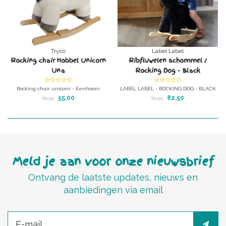
Tryco
Label Label
Rocking chair Hobbel Unicorn
Ribfluwelen schommel /
Una
Rocking Dog - Black
Rocking chair unicorn - Eenhoorn
LABEL LABEL - ROCKING DOG - BLACK
Hobbelpaard van heerlijk zachte
Jazeker, een mooie ribfluwelen
55,00
82,50
89,99
89,99
pluche met stevige veiligheidsleuning
schommelhond met houten onderstel
Meld je aan voor onze nieuwsbrief
Ontvang de laatste updates, nieuws en
aanbiedingen via email