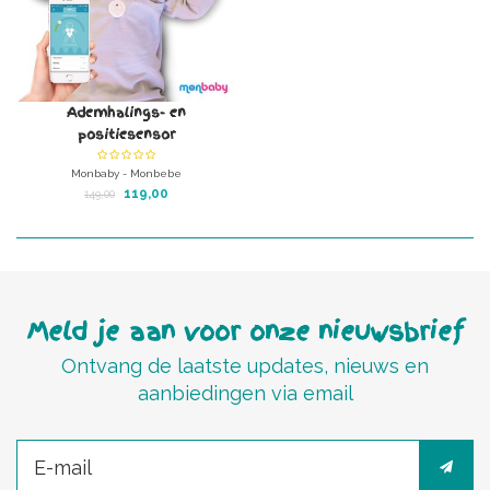
Ademhalings- en
positiesensor
Monbaby - Monbebe
Ademt je kindje nog wel?
119,00
149,00
Ligt je baby nog wel veilig op de rug?
Geen zorgen meer hierover met deze
smart button!
Meld je aan voor onze nieuwsbrief
Ontvang de laatste updates, nieuws en
aanbiedingen via email