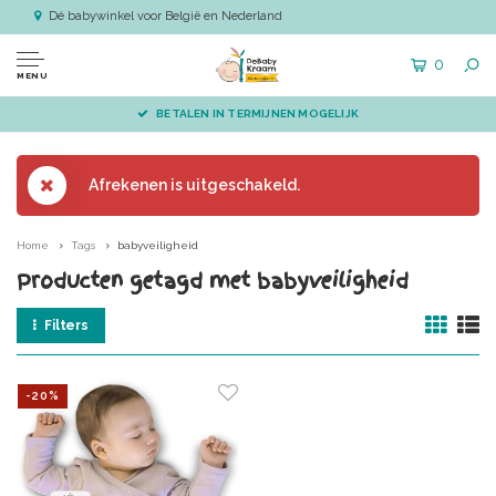
Dé babywinkel voor België en Nederland
0
MENU
BETALEN IN TERMIJNEN MOGELIJK
Afrekenen is uitgeschakeld.
Home
Tags
babyveiligheid
Producten getagd met babyveiligheid
Filters
-20%