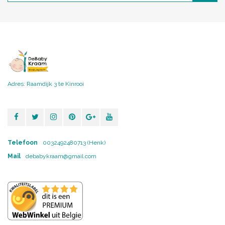
Adres: Raamdijk 3 te Kinrooi
Telefoon
0032492480713 (Henk)
Mail
debabykraam@gmail.com