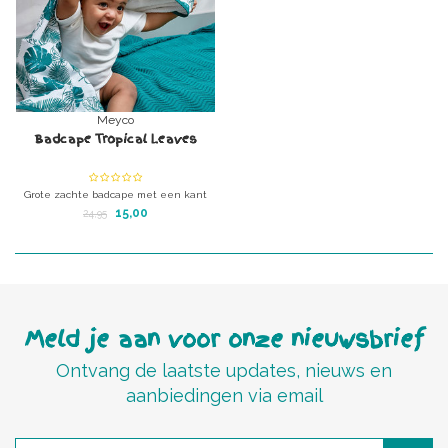
Meyco
Badcape Tropical Leaves
Grote zachte badcape met een kant
katoen, andere kant badstof (ook katoen
15,00
24,95
)
Meld je aan voor onze nieuwsbrief
Ontvang de laatste updates, nieuws en
aanbiedingen via email