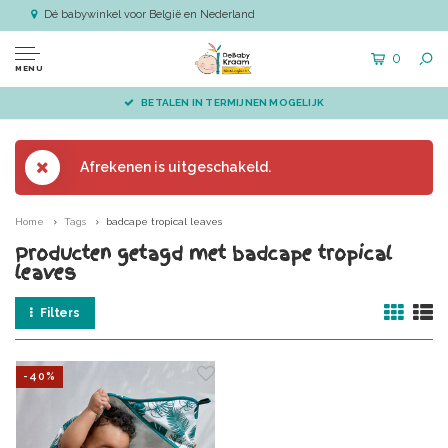
Dé babywinkel voor België en Nederland
0
MENU
BETALEN IN TERMIJNEN MOGELIJK
Afrekenen is uitgeschakeld.
Home
Tags
badcape tropical leaves
Producten getagd met badcape tropical
leaves
Filters
-40%