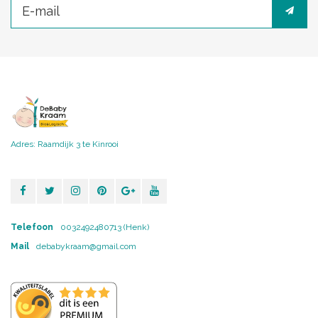
Adres: Raamdijk 3 te Kinrooi
Telefoon
0032492480713 (Henk)
Mail
debabykraam@gmail.com