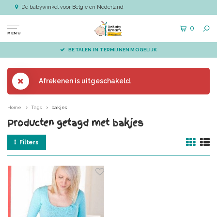
Dé babywinkel voor België en Nederland
0
MENU
BETALEN IN TERMIJNEN MOGELIJK
Afrekenen is uitgeschakeld.
Home
Tags
bakjes
Producten getagd met bakjes
Filters