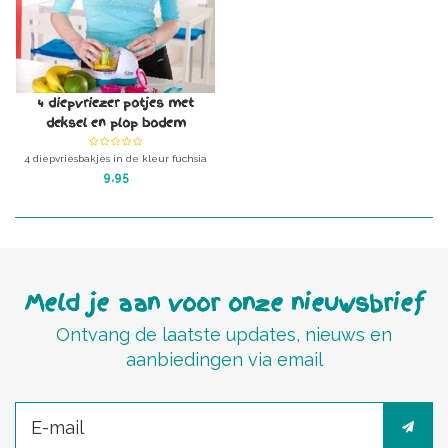
4 diepvriezer potjes met
deksel en plop bodem
Turquoise
4 diepvriesbakjes in de kleur fuchsia
met 4 dekseltjes en polpbodem,
9,95
waardoor de voeding er bevroren en
wel gemakkelijk uitplopt.
Meld je aan voor onze nieuwsbrief
Ontvang de laatste updates, nieuws en
aanbiedingen via email