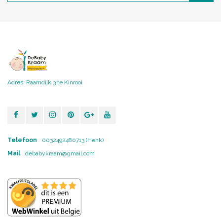
Adres: Raamdijk 3 te Kinrooi
Telefoon
0032492480713 (Henk)
Mail
debabykraam@gmail.com