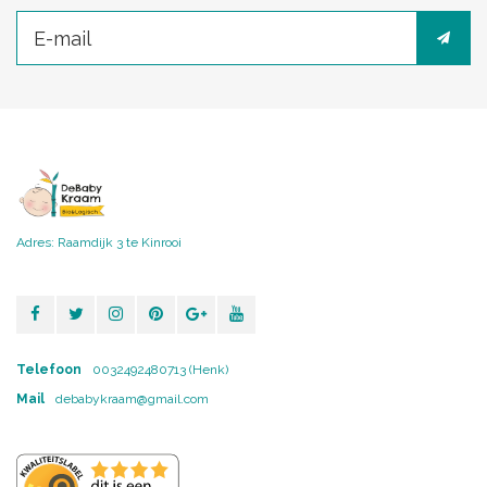
Adres: Raamdijk 3 te Kinrooi
Telefoon
0032492480713 (Henk)
Mail
debabykraam@gmail.com