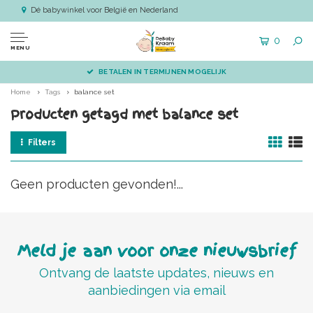
Dé babywinkel voor België en Nederland
0
MENU
BETALEN IN TERMIJNEN MOGELIJK
Home
Tags
balance set
Producten getagd met balance set
Filters
Geen producten gevonden!...
Meld je aan voor onze nieuwsbrief
Ontvang de laatste updates, nieuws en
aanbiedingen via email