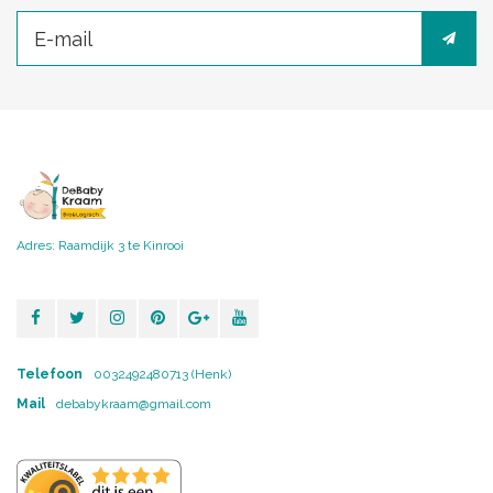
Adres: Raamdijk 3 te Kinrooi
Telefoon
0032492480713 (Henk)
Mail
debabykraam@gmail.com