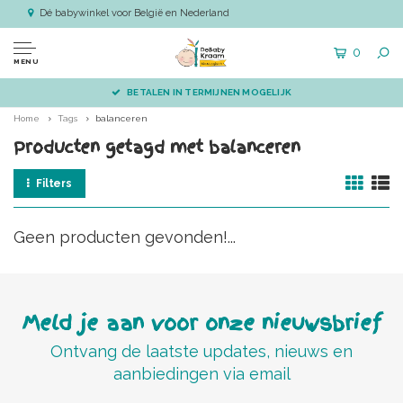
Dé babywinkel voor België en Nederland
0
MENU
BETALEN IN TERMIJNEN MOGELIJK
Home
Tags
balanceren
Producten getagd met balanceren
Filters
Geen producten gevonden!...
Meld je aan voor onze nieuwsbrief
Ontvang de laatste updates, nieuws en
aanbiedingen via email