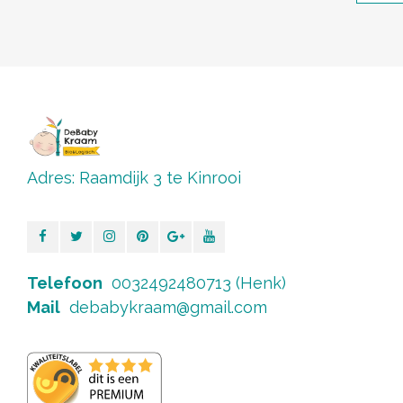
Adres: Raamdijk 3 te Kinrooi
Telefoon
0032492480713 (Henk)
Mail
debabykraam@gmail.com