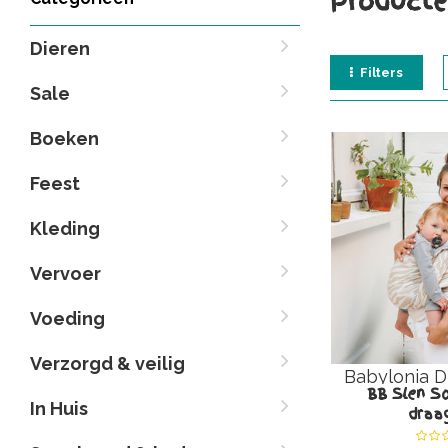
Producte
Dieren
Filters
Sale
Boeken
Feest
Kleding
Vervoer
Voeding
Verzorgd & veilig
Babylonia 
BB Slen So
In Huis
draa