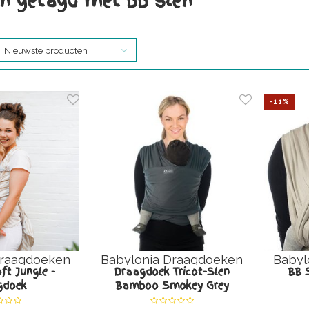
n getagd met bb slen
Nieuwste producten
-11%
Draagdoeken
Babylonia Draagdoeken
Babyl
ft Jungle -
Draagdoek Tricot-Slen
BB 
gdoek
Bamboo Smokey Grey