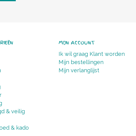
RIEËN
MIJN ACCOUNT
Ik wil graag Klant worden
Mijn bestellingen
n
Mijn verlanglijst
g
r
g
d & veilig
oed & kado