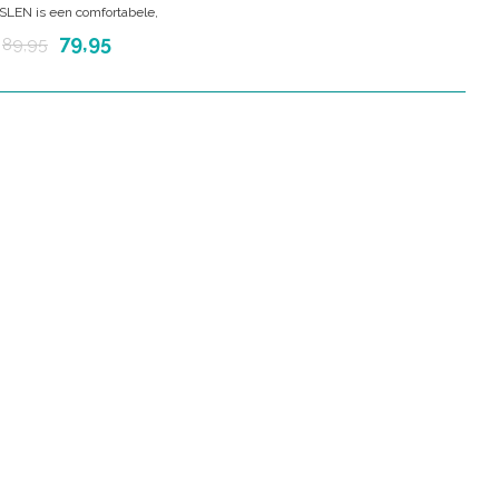
SLEN is een comfortabele,
n draagdoek waarmee alle
79,95
89,95
ingen mogelijk zijn, vanaf de
tot 3 à 4 jaar. De BB-SLEN is
van 100% biologisch katoen.