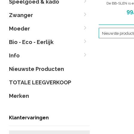
Speelgoed & kado
De BB-SLEN is e
geweven draagdo
99
Zwanger
draaghoudingen moge
geboorte tot 3 à 4 
gemaakt van 100% 
Moeder
Nieuwste produc
Bio - Eco - Eerlijk
Info
Nieuwste Producten
TOTALE LEEGVERKOOP
Merken
Klantervaringen