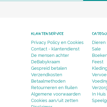
KLANTENSERVICE
CATEGO
Privacy Policy en Cookies
Dieren
Contact - klantendienst
Sale
De mensen achter
Boeke
DeBabykraam
Feest
Gespreid betalen
Kledin
Verzendkosten
Vervoe
Betaalmethoden
Voedin
Retourneren en Ruilen
Verzorg
Algemene voorwaarden
In Huis
Cookies aan/uit zetten
Speelg
Disclaimer