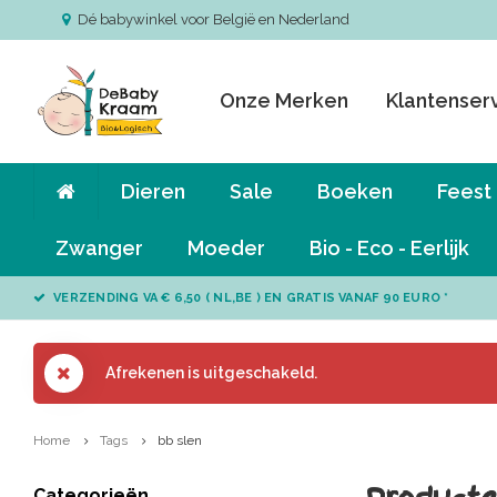
Dé babywinkel voor België en Nederland
Onze Merken
Klantenser
Dieren
Sale
Boeken
Feest
Zwanger
Moeder
Bio - Eco - Eerlijk
VERZENDING VA € 6,50 ( NL,BE ) EN GRATIS VANAF 90 EURO *
Afrekenen is uitgeschakeld.
Home
Tags
bb slen
Categorieën