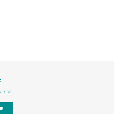
f
 email
ER