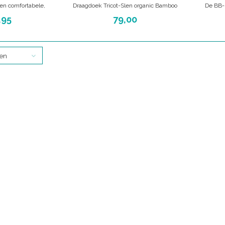
en comfortabele,
Draagdoek Tricot-Slen organic Bamboo
De BB-
ek waarmee alle
Smokey Grey
geweve
,95
79,00
lijk zijn, vanaf de
560 cm.
draaghoud
jaar. De BB-SLEN is
Multifuncionele babydraagdoek van
geboorte 
biologisch katoen.
bamboe. merk: babylonia.
gemaakt 
ten