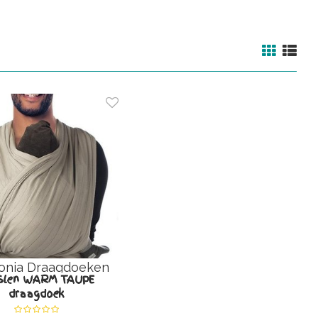
onia Draagdoeken
Slen WARM TAUPE
draagdoek