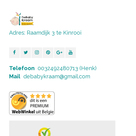
Adres: Raamdijk 3 te Kinrooi
Telefoon
0032492480713 (Henk)
Mail
debabykraam@gmail.com