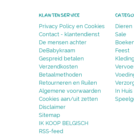
KLANTENSERVICE
CATEGO
Privacy Policy en Cookies
Dieren
Contact - klantendienst
Sale
De mensen achter
Boeke
DeBabykraam
Feest
Gespreid betalen
Kledin
Verzendkosten
Vervoe
Betaalmethoden
Voedin
Retourneren en Ruilen
Verzorg
Algemene voorwaarden
In Huis
Cookies aan/uit zetten
Speelg
Disclaimer
Sitemap
IK KOOP BELGISCH
RSS-feed