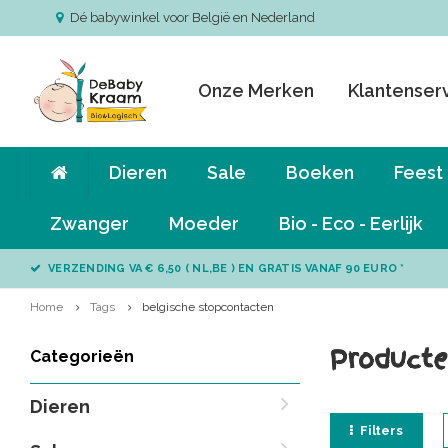
Dé babywinkel voor België en Nederland
Onze Merken
Klantenser
Dieren
Sale
Boeken
Feest
Zwanger
Moeder
Bio - Eco - Eerlijk
VERZENDING VA € 6,50 ( NL,BE ) EN GRATIS VANAF 90 EURO *
Home
Tags
belgische stopcontacten
Producte
Categorieën
Dieren
Filters