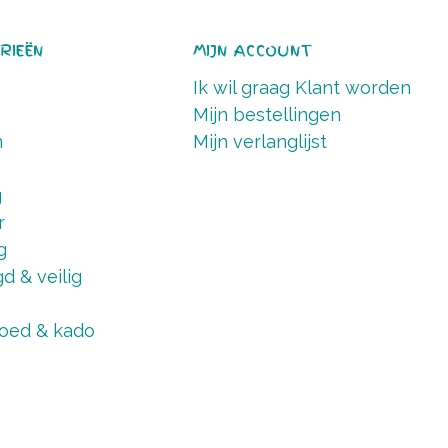
RIEËN
MIJN ACCOUNT
Ik wil graag Klant worden
Mijn bestellingen
n
Mijn verlanglijst
g
r
g
d & veilig
oed & kado