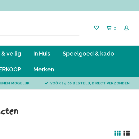
0
& veilig
In Huis
Speelgoed & kado
ERKOOP
Merken
IJNEN MOGELIJK
VÓÓR 14.00 BESTELD, DIRECT VERZONDEN
acten