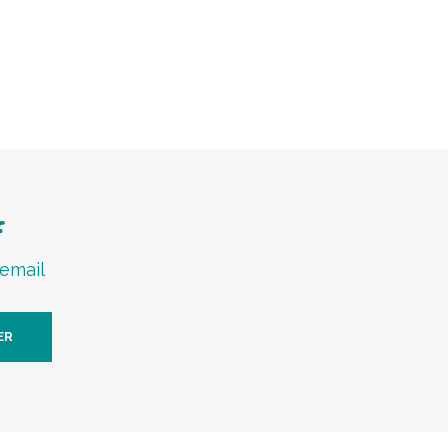
f
 email
ER