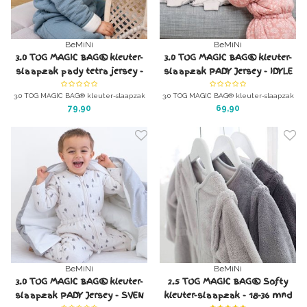
BeMiNi
BeMiNi
3.0 TOG MAGIC BAG® kleuter-
3.0 TOG MAGIC BAG® kleuter-
slaapzak pady tetra jersey -
slaapzak PADY Jersey - IDYLE
Cadum Wonde
3.0 TOG MAGIC BAG® kleuter-slaapzak
3.0 TOG MAGIC BAG® kleuter-slaapzak
pady tetra jersey - Wonde , nog zachter
PADY Jersey - IDYLE , nog zachter dan
79,90
69,90
dan zacht met katoen binnenin
zacht met katoen binnenin
Als slaapzak of huispak.
Als slaapzak of huispak.
En warmer dan warm! (3 TOG)
En warmer dan warm! (3 TOG)
BeMiNi
BeMiNi
3.0 TOG MAGIC BAG® kleuter-
2.5 TOG MAGIC BAG® Softy
slaapzak PADY Jersey - SVEN
kleuter-slaapzak - 18-36 mnd