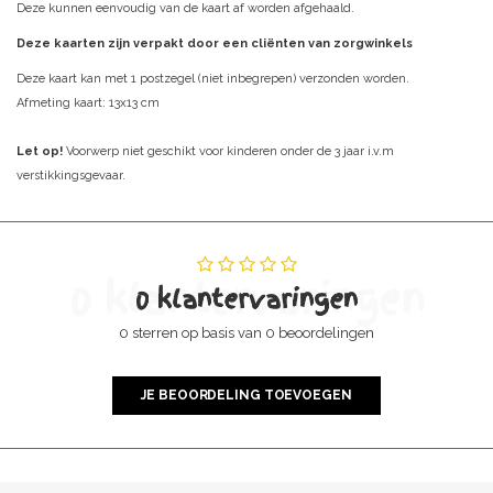
Deze kunnen eenvoudig van de kaart af worden afgehaald.
Deze kaarten zijn verpakt door een cliënten van zorgwinkels
Deze kaart kan met 1 postzegel (niet inbegrepen) verzonden worden.
Afmeting kaart: 13x13 cm
Let op!
Voorwerp niet geschikt voor kinderen onder de 3 jaar i.v.m
verstikkingsgevaar.
0 klantervaringen
0 klantervaringen
0 sterren op basis van 0 beoordelingen
JE BEOORDELING TOEVOEGEN