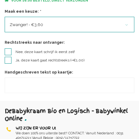
VOOR 16.00 BESTELD, DIRECT VERZONDEN
Maak een keuze:
*
Zwanger! - €3,60
Rechtstreeks naar ontvanger:
Nee, deze kaart schrijf ik eerst zelf
Ja, deze kaart gaat rechtstreeks (+€1,00)
Handgeschreven tekst op kaartje:
DeBabykraam Bio en Logisch - Babywinkel
Online
.
WIJ ZIJN ER VOOR U!
We doen 100% ons uiterste best!! CONTACT: Vanuit Nederland : 0031
495711213 Vanuit Belgie : 0032/11757722